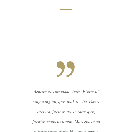
Etiam ut
Aenean ac commodo diam. Etiam ut
Aenean 
dio. Donec
adipiscing mi, quis mattis odio. Donec
adipiscin
um quis,
orci leo, facilisis quis ipsum quis,
orci le
ecenas non
facilisis rhoncus lorem. Maecenas non
facilisis
et neque.
rutrum enim. Proin id laoreet neque.
rutrum e