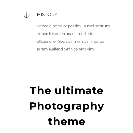
HISTORY
Ut nec hinc dolor possim.Ea mei nostrum
imperdiet deterruisset, mei ludus
efficiendi ei. Sea summo mazim ex, ea
errem eleifend definitionem vim.
The ultimate
Photography
theme