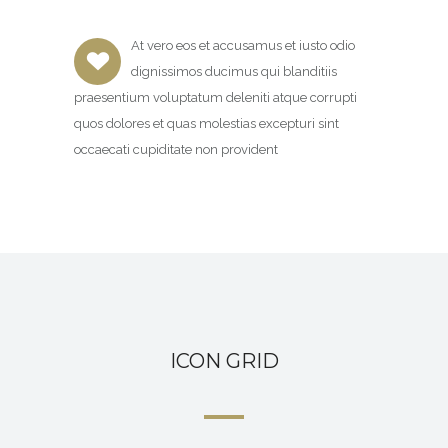
At vero eos et accusamus et iusto odio
dignissimos ducimus qui blanditiis
praesentium voluptatum deleniti atque corrupti
quos dolores et quas molestias excepturi sint
occaecati cupiditate non provident
ICON GRID