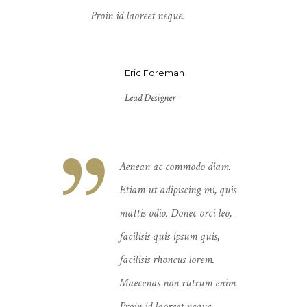
Proin id laoreet neque.
Proin 
Eric Foreman
Lead Designer
odo diam.
Aenean ac commodo diam.
ng mi, quis
Etiam ut adipiscing mi, quis
 orci leo,
mattis odio. Donec orci leo,
um quis,
facilisis quis ipsum quis,
lorem.
facilisis rhoncus lorem.
trum enim.
Maecenas non rutrum enim.
neque.
Proin id laoreet neque.