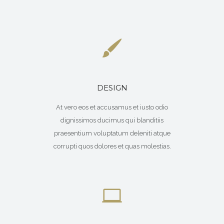
DESIGN
At vero eos et accusamus et iusto odio
dignissimos ducimus qui blanditiis
praesentium voluptatum deleniti atque
corrupti quos dolores et quas molestias.