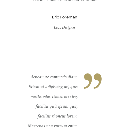
Eric Foreman
Lead Designer
Aenean ac commodo diam.
Aenean a
Etiam ut adipiscing mi, quis
Etiam ut ad
mattis odio. Donec orci leo,
mattis odi
facilisis quis ipsum quis,
facilisi
facilisis rhoncus lorem.
facili
Maecenas non rutrum enim.
Maecenas n