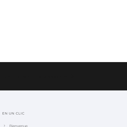
cture - Parcs et Loisirs Magazine
EN UN CLIC
Bienvenue